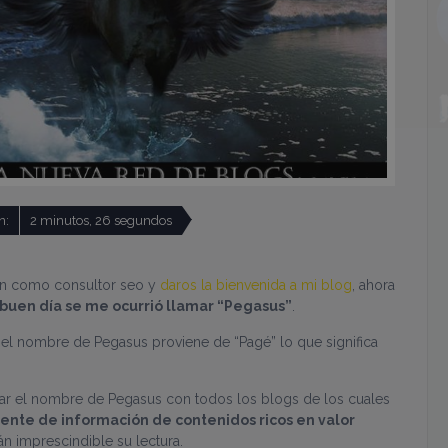
n:
2 minutos, 26 segundos
ión como consultor seo y
daros la bienvenida a mi blog
, ahora
 buen día se me ocurrió llamar “Pegasus”
.
 el nombre de Pegasus proviene de “Pagé” lo que significa
iar el nombre de Pegasus con todos los blogs de los cuales
ente de información de contenidos ricos en valor
n imprescindible su lectura.