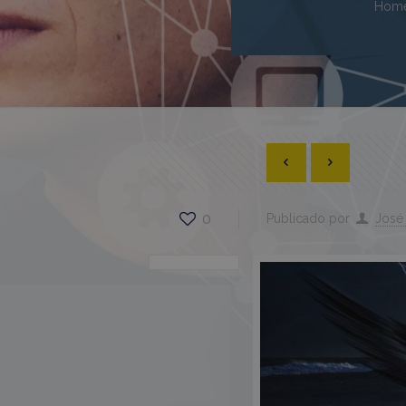
Hom
0
Publicado por
José 