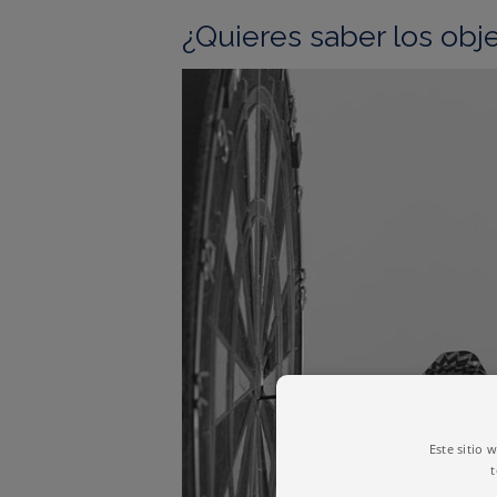
¿Quieres saber los obje
Este sitio 
t