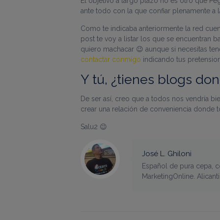
El objetivo a largo plazo no es otro que Pe
bp_user-registered
ante todo con la que confiar plenamente a l
bp_ut_session
Como te indicaba anteriormente la red cuen
__smVID
post te voy a listar los que se encuentran
_gid
.joseluisghiloni.co
csv
quiero machacar 😉 aunque si necesitas ten
contactar conmigo
indicando tus pretensio
_gat
.joseluisghiloni.co
Y tú, ¿tienes blogs do
De ser así, creo que a todos nos vendría b
crear una relación de conveniencia donde 
Salu2 😉
José L. Ghiloni
Español de pura cepa, co
MarketingOnline. Alican