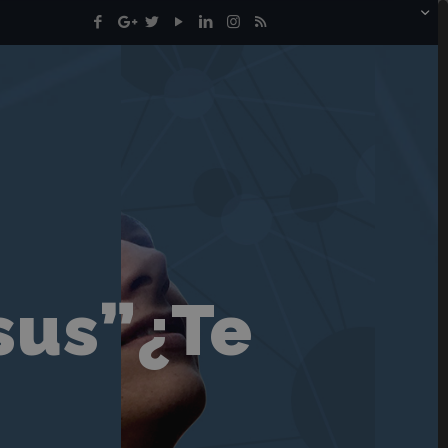
sus”¿Te