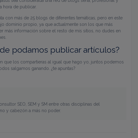
gasus sea considerada una red de blogs seria, profesional y
joseluisghiloni.com
13 años 8 meses
días
intereses y mostrarle anuncios relevantes en otros sitios.
significativa del servicio de análisis de Google más utilizado. Esta co
a hora de publicar.
usuarios únicos asignando un número generado aleatoriamente com
joseluisghiloni.com
incluye en cada solicitud de página de un sitio y se utiliza para calc
13 años 8 meses
sesiones y campañas para los informes de análisis de sitios. De f
ta con más de 25 blogs de diferentes temáticas, pero en este
después de 2 años, aunque los propietarios de sitios web pueden p
joseluisghiloni.com
1 mes
 bajo dominio propio, ya que actualmente son los que más
m
1 día
Este nombre de cookie está asociado con Google Analytics. Es utiliza
.reddit.com
2 años
er más información sobre el resto de mis sitios, no dudes en
analytics.js y, según Google Analytics, esta cookie se utiliza para dis
nes.
m
1 minuto
Este nombre de cookie está asociado con Google Universal Analyti
se utiliza para acelerar la tasa de solicitud, lo que limita la recopila
nde podamos publicar artículos?
tráfico. Caduca a los 10 minutos.
ien que los compartieras al igual que hago yo, juntos podemos
todos salgamos ganando. ¿te apuntas?
nsultor SEO, SEM y SM entre otras disciplinas del
tino y cabezón a más no poder.