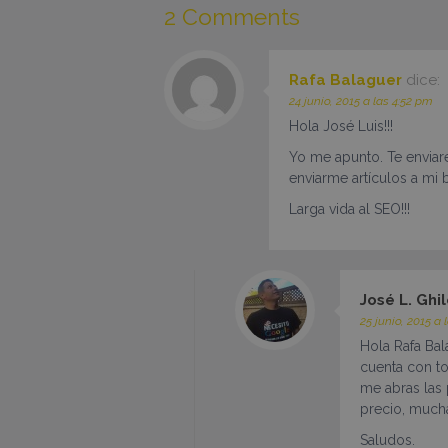
2 Comments
Rafa Balaguer
dice:
24 junio, 2015 a las 4:52 pm
Hola José Luis!!!
Yo me apunto. Te enviar
enviarme artículos a mi
Larga vida al SEO!!!
José L. Ghil
25 junio, 2015 a
Hola Rafa Bal
cuenta con to
me abras las 
precio, mucha
Saludos.