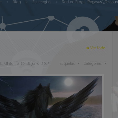
e
Blog
Estrategias
Red de Blogs “Pegasus”¿Te apun
Ver todo
L. Ghiloni
a
16 junio, 2015
Etiquetas
Categorías