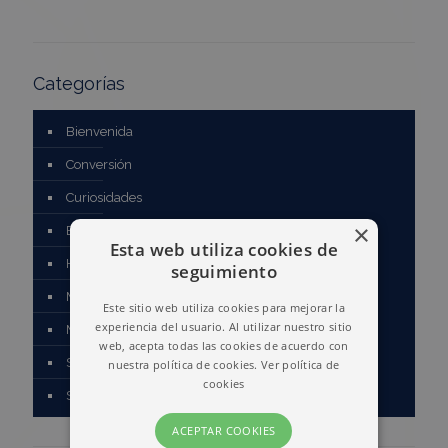
Categorías
Bienvenida
Conversión
Curiosidades
×
Estrategias
Esta web utiliza cookies de
Herramientas
seguimiento
Marketing de contenidos
Este sitio web utiliza cookies para mejorar la
experiencia del usuario. Al utilizar nuestro sitio
Marketing Visual
web, acepta todas las cookies de acuerdo con
Seo
nuestra política de cookies.
Ver política de
cookies
Seo Hazañas
ACEPTAR COOKIES