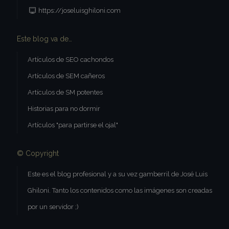
necesarias.
https://joseluisghiloni.com
Nombre
Dominio
Vencimiento
De
CookieScriptConsent
.joseluisghiloni.com
1 mes
El
Este blog va de…
Co
Sc
ut
Artículos de SEO cachondos
co
re
pr
Artículos de SEM cañeros
co
de
Artículos de SM potentes
vi
ne
Historias para no dormir
el
co
Artículos "para partirse el ojal"
Co
Sc
fu
co
© Copyright
Este es el blog profesional y a su vez gamberril de José Luis
Ghiloni. Tanto los contenidos como las imágenes son creadas
Nombre
Dominio
Vencimiento
Descripci
Nombre
Dominio
Vencimiento
Descripción
por un servidor ;)
bp_user-role
joseluisghiloni.com
13 años 8
Nombre
Dominio
Vencimiento
Descripción
meses
__smToken
joseluisghiloni.com
1 año
Sumo
establece
_ga
.joseluisghiloni.com
2 años
Este nombre d
Nombre
Dominio
Vencimiento
Descripción